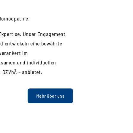
 Homöopathie!
 Expertise. Unser Engagement
nd entwickeln eine bewährte
verankert im
ksamen und individuellen
s DZVhÄ – anbietet.
Mehr über uns