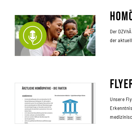
Homö
Der DZVhÄ 
der aktuel
Flye
Unsere Fly
Erkenntnis
medizinisc