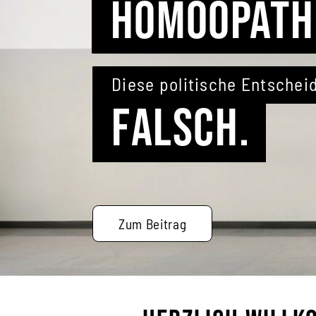
GEMEINSAM
So haben wir uns für den
Erhalt der Homöopathie in
eingesetzt.
Zur Kampagnenseite