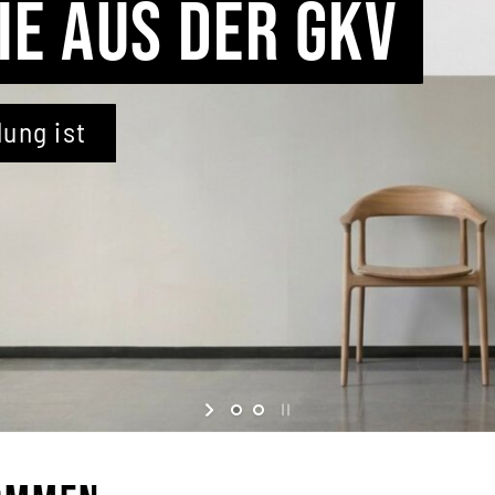
 ENGAGIERT
 der GKV