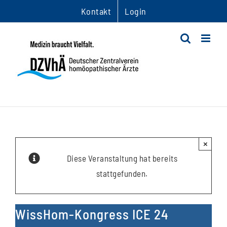
Zum
Kontakt
Login
Inhalt
springen
×
Diese Veranstaltung hat bereits
stattgefunden.
WissHom-Kongress ICE 24