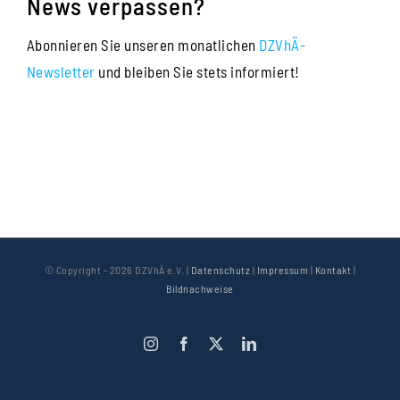
News verpassen?
Abonnieren Sie unseren monatlichen
DZVhÄ-
Newsletter
und bleiben Sie stets informiert!
© Copyright -
2026 DZVhÄ e.V. |
Datenschutz
|
Impressum
|
Kontakt
|
Bildnachweise
Instagram
Facebook
X
LinkedIn