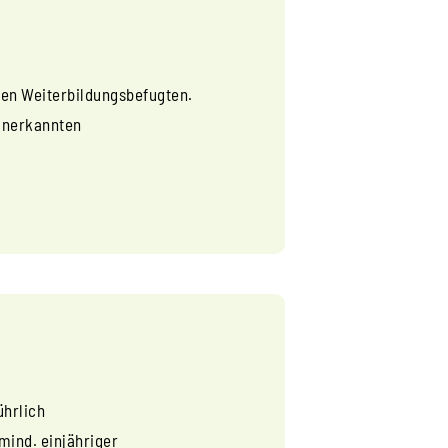
ten Weiterbildungsbefugten.
 anerkannten
ührlich
 mind. einjähriger