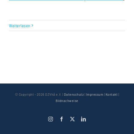
Weiterlesen
© Copyright -
2026 DZVhÄ e.V. |
Datenschutz
|
Impressum
|
Kontakt
|
Bildnachweise
Instagram
Facebook
X
LinkedIn