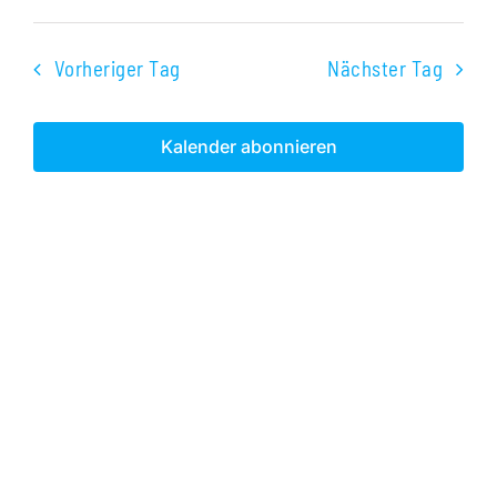
Veranst
Datum
Ans
2024
Suche
wählen.
Nav
Vorheriger Tag
Nächster Tag
und
Ansichte
Kalender abonnieren
Navigati