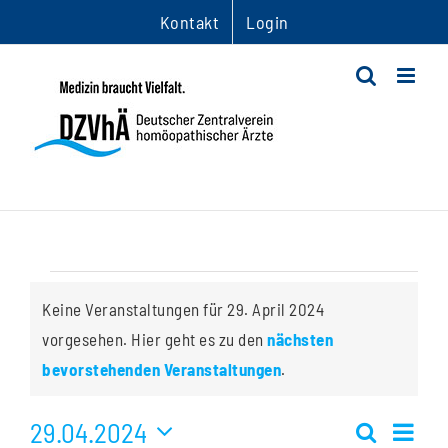
Zum
Kontakt
Login
Inhalt
springen
Veranstaltungen
Keine Veranstaltungen für 29. April 2024
für
vorgesehen. Hier geht es zu den
nächsten
Hinweis
bevorstehenden Veranstaltungen
.
29.
29.04.2024
Ver
April
Suche
Tag