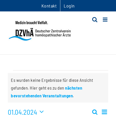
Zum
Kontakt
Login
Inhalt
springen
Veranstaltungen
Es wurden keine Ergebnisse für diese Ansicht
gefunden. Hier geht es zu den
nächsten
Hinweis
bevorstehenden Veranstaltungen
.
01.04.2024
Ver
Suche
Monat