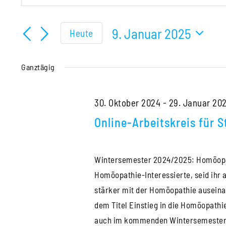
für
Schlüsselwort
Suche
eingeben.
9. Januar 2025
Heute
und
9.
Suche
Datum
Ansichten,
nach
wählen.
Januar
Ganztägig
Veranstaltungen
Navigation
Schlüsselwort.
2025
30. Oktober 2024
-
29. Januar 20
Online-Arbeitskreis für 
Wintersemester 2024/2025: Homöopat
Homöopathie-Interessierte, seid ihr
stärker mit der Homöopathie auseina
dem Titel Einstieg in die Homöopathi
auch im kommenden Wintersemester 