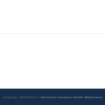
© Copyright -
2026 DZVhÄ e.V. |
Datenschutz
|
Impressum
|
Kontakt
|
Bildnachweise