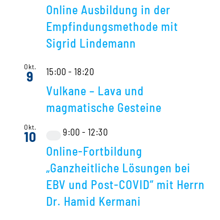
Online Ausbildung in der
Empfindungsmethode mit
Sigrid Lindemann
Okt.
15:00
-
18:20
9
Vulkane – Lava und
magmatische Gesteine
Okt.
9:00
-
12:30
10
Virtuell
Online-Fortbildung
Veranstaltung
„Ganzheitliche Lösungen bei
EBV und Post-COVID“ mit Herrn
Dr. Hamid Kermani