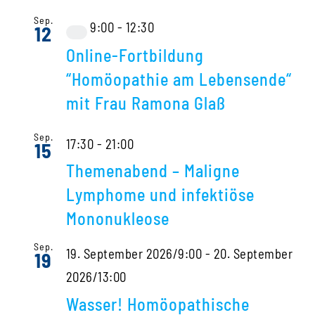
Sep.
9:00
-
12:30
12
Virtuell
Online-Fortbildung
Veranstaltung
“Homöopathie am Lebensende“
mit Frau Ramona Glaß
Sep.
17:30
-
21:00
15
Themenabend – Maligne
Lymphome und infektiöse
Mononukleose
Sep.
19. September 2026/9:00
-
20. September
19
2026/13:00
Wasser! Homöopathische