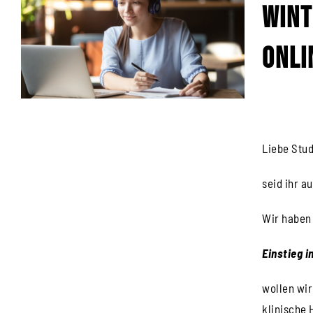
Wint
onli
Liebe Stu
seid ihr 
Wir haben 
Einstieg i
wollen wi
klinische