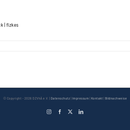
k | fizkes
© Copyright -
2026 DZVhÄ e.V. |
Datenschutz
|
Impressum
|
Kontakt
|
Bildnachweise
Instagram
Facebook
X
LinkedIn