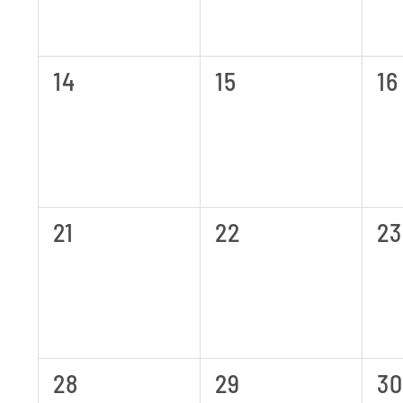
0
0
0
14
15
16
Veranstaltungen,
Veranstaltungen,
Ve
0
0
0
21
22
23
Veranstaltungen,
Veranstaltungen,
Ve
0
0
0
28
29
30