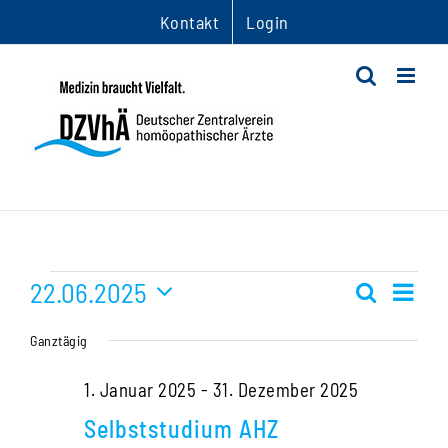
Zum
Kontakt
Login
Inhalt
springen
Veranstaltungen
22.06.2025
Ver
Suche
Veranst
Tag
Datum
Ans
für
Suche
Ganztägig
wählen.
Nav
und
22.
1. Januar 2025
-
31. Dezember 2025
Ansichte
Selbststudium AHZ
Juni