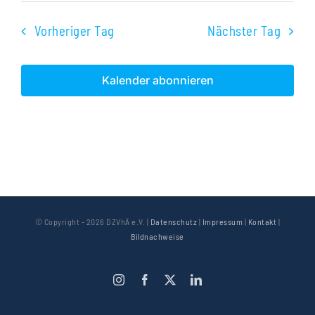
Vorheriger Tag
Nächster Tag
Kalender abonnieren
© Copyright -
2026 DZVhÄ e.V. |
Datenschutz
|
Impressum
|
Kontakt
|
Bildnachweise
Instagram
Facebook
X
LinkedIn