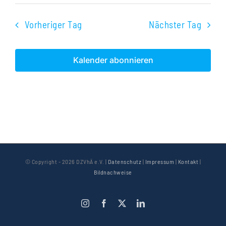
Vorheriger Tag
Nächster Tag
Kalender abonnieren
© Copyright -
2026 DZVhÄ e.V. |
Datenschutz
|
Impressum
|
Kontakt
|
Bildnachweise
Instagram
Facebook
X
LinkedIn