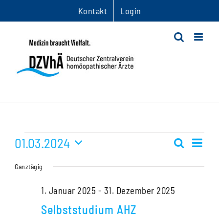
Zum
Kontakt
Login
Inhalt
springen
Veranstaltungen
01.03.2024
Ver
Suche
Veranst
Tag
Datum
Ans
für
Suche
Ganztägig
wählen.
Nav
und
1.
1. Januar 2025
-
31. Dezember 2025
Ansichte
Selbststudium AHZ
März