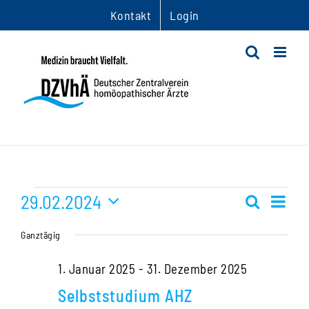
Zum
Kontakt
Login
Inhalt
springen
Veranstaltungen
29.02.2024
Ver
Suche
Veranst
Tag
Datum
Ans
für
Suche
Ganztägig
wählen.
Nav
und
29.
1. Januar 2025
-
31. Dezember 2025
Ansichte
Selbststudium AHZ
Februar