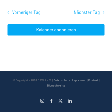
Vorheriger Tag
Nächster Tag
Kalender abonnieren
© Copyright -
2026 DZVhÄ e.V. |
Datenschutz
|
Impressum
|
Kontakt
|
Bildnachweise
Instagram
Facebook
X
LinkedIn