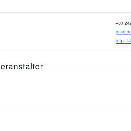
Telefon
+30 24
Email
academ
Websei
https:/
eranstalter