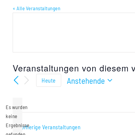
« Alle Veranstaltungen
Veranstaltungen von diesem v
Anstehende
Heute
Datum
wählen.
Es wurden
keine
Hinweis
Ergebnisse
Vorherige
Veranstaltungen
gefunden.