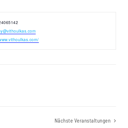
24065142
y@vithoulkas.com
te
/www.vithoulkas.com/
Nächste
Veranstaltungen