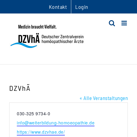
Zum
Kontakt
Login
Inhalt
springen
DZVhÄ
« Alle Veranstaltungen
Telefon
030-325 9734-0
Email
info@weiterbildung-homoeopathie.de
Webseite
https://www.dzvhae.de/