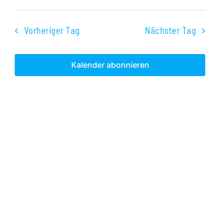
Veranst
Datum
Ans
2025
Suche
wählen.
Nav
Vorheriger Tag
Nächster Tag
und
Ansichte
Kalender abonnieren
Navigati