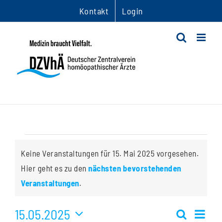
Zum
Kontakt
Login
Inhalt
springen
Veranstaltungen
Keine Veranstaltungen für 15. Mai 2025 vorgesehen.
für
Hier geht es zu den
nächsten bevorstehenden
Hinweis
Veranstaltungen
.
15.
15.05.2025
Ver
Mai
Suche
Tag