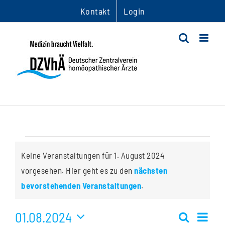
Zum
Kontakt
Login
Inhalt
springen
Veranstaltungen
Keine Veranstaltungen für 1. August 2024
für
vorgesehen. Hier geht es zu den
nächsten
Hinweis
bevorstehenden Veranstaltungen
.
1.
01.08.2024
Ver
August
Suche
Tag