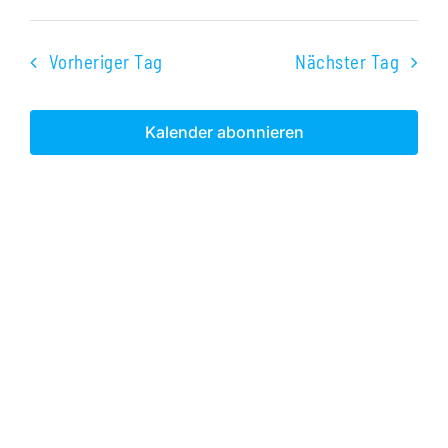
Veranst
Datum
Ans
2024
Suche
wählen.
Nav
Vorheriger Tag
Nächster Tag
und
Ansichte
Kalender abonnieren
Navigati