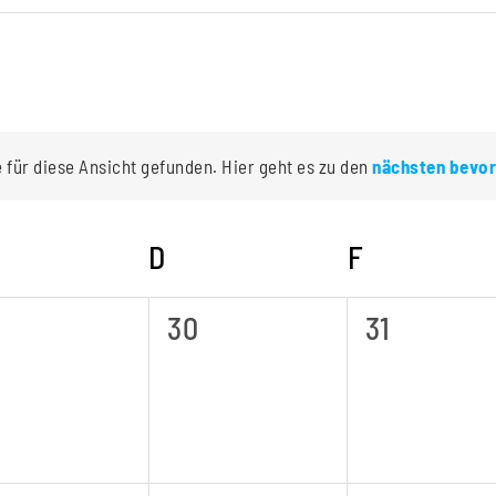
für diese Ansicht gefunden. Hier geht es zu den
nächsten bevor
Hinweis
ITTWOCH
D
DONNERSTAG
F
FREITAG
0
0
30
31
ranstaltungen,
Veranstaltungen,
Veranstal