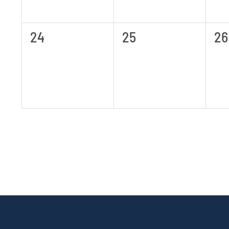
0
0
0
24
25
26
Veranstaltungen,
Veranstaltungen,
Ve