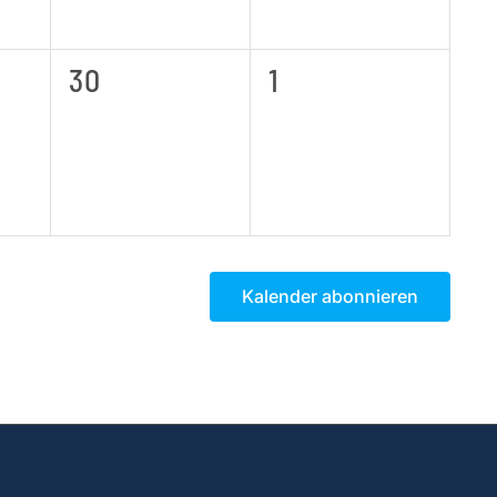
0
0
30
1
tungen,
Veranstaltungen,
Veranstaltungen,
Kalender abonnieren