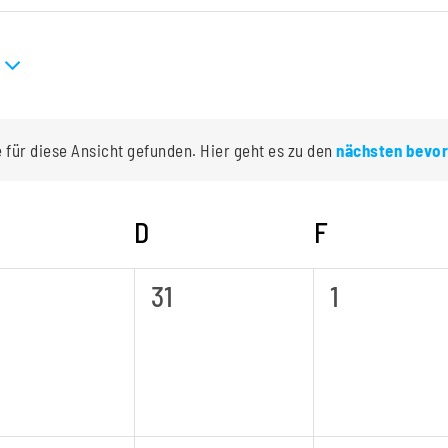
für diese Ansicht gefunden. Hier geht es zu den
nächsten bevor
Hinweis
ITTWOCH
D
DONNERSTAG
F
FREITAG
0
0
31
1
ranstaltungen,
Veranstaltungen,
Veranstal