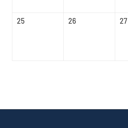
0
0
0
25
26
27
Veranstaltungen,
Veranstaltungen,
Ve