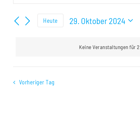
für
Schlüsselwort
Suche
eingeben.
29. Oktober 2024
Heute
und
29.
Suche
Datum
Ansichten,
nach
wählen.
Oktober
Veranstaltungen
Navigation
Keine Veranstaltungen für 2
Schlüsselwort.
2024
Vorheriger Tag