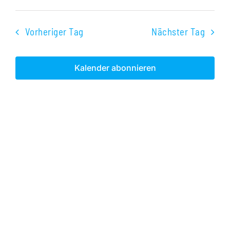
Veranst
Datum
Ans
2024
Suche
wählen.
Nav
Vorheriger Tag
Nächster Tag
und
Ansichte
Kalender abonnieren
Navigati