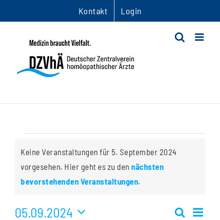
Zum
Kontakt
Login
Inhalt
springen
Veranstaltungen
Keine Veranstaltungen für 5. September 2024
für
vorgesehen. Hier geht es zu den
nächsten
Hinweis
bevorstehenden Veranstaltungen
.
5.
05.09.2024
Ver
September
Suche
Tag