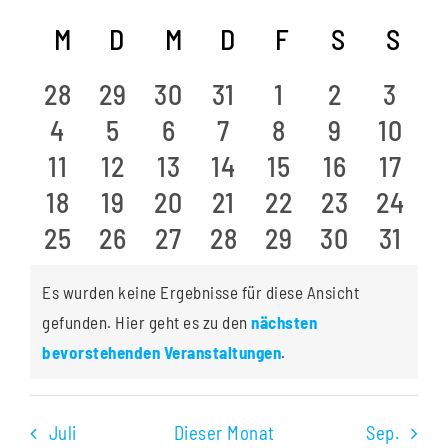
Veranst
Datum
Ans
Kalender
M
MONTAG
D
DIENSTAG
M
MITTWOCH
D
DONNERSTAG
F
FREITAG
S
SAMSTA
S
SO
Suche
wählen.
Nav
von
und
0
0
0
0
0
0
0
28
29
30
31
1
2
3
Veranstaltungen
Ansichte
0
0
0
0
0
0
0
4
5
6
7
8
9
10
Veranstaltungen
Veranstaltungen
Veranstaltungen
Veranstaltungen
Veranstaltung
Veranstal
Veran
Navigati
0
0
0
0
0
0
0
11
12
13
14
15
16
17
Veranstaltungen
Veranstaltungen
Veranstaltungen
Veranstaltungen
Veranstaltung
Veranstal
Veran
0
0
0
0
0
0
0
18
19
20
21
22
23
24
Veranstaltungen
Veranstaltungen
Veranstaltungen
Veranstaltungen
Veranstaltung
Veranstal
Veran
0
0
0
0
0
0
0
25
26
27
28
29
30
31
Veranstaltungen
Veranstaltungen
Veranstaltungen
Veranstaltungen
Veranstaltung
Veranstal
Veran
Veranstaltungen
Veranstaltungen
Veranstaltungen
Veranstaltungen
Veranstaltung
Veranstal
Veran
Es wurden keine Ergebnisse für diese Ansicht
gefunden. Hier geht es zu den
nächsten
Hinweis
bevorstehenden Veranstaltungen
.
Juli
Dieser Monat
Sep.