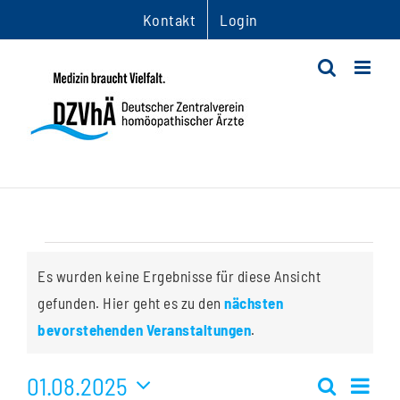
Zum
Kontakt
Login
Inhalt
springen
Veranstaltungen
Es wurden keine Ergebnisse für diese Ansicht
gefunden. Hier geht es zu den
nächsten
Hinweis
bevorstehenden Veranstaltungen
.
01.08.2025
Ver
Suche
Monat