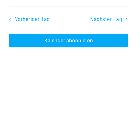
Veranst
Datum
Ans
2025
Suche
wählen.
Nav
Vorheriger Tag
Nächster Tag
und
Ansichte
Kalender abonnieren
Navigati