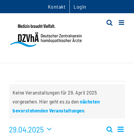
Zum
Kontakt
Login
Inhalt
springen
Veranstaltungen
Keine Veranstaltungen für 29. April 2025
für
vorgesehen. Hier geht es zu den
nächsten
Hinweis
bevorstehenden Veranstaltungen
.
29.
29.04.2025
Ver
April
Suche
Tag