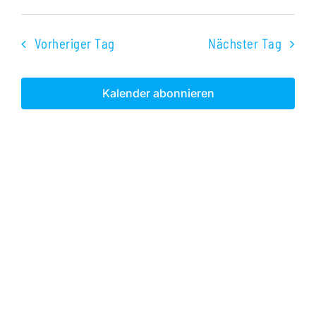
Veranst
Datum
Ans
2024
Suche
wählen.
Nav
Vorheriger Tag
Nächster Tag
und
Ansichte
Kalender abonnieren
Navigati