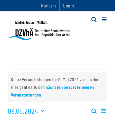
Zum
Kontakt
Login
Inhalt
springen
Veranstaltungen
Keine Veranstaltungen für 9. Mai 2024 vorgesehen.
für
Hier geht es zu den
nächsten bevorstehenden
Hinweis
Veranstaltungen
.
9.
09.05.2024
Ver
Mai
Suche
Tag