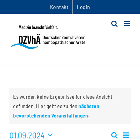
Zum
Kontakt
Login
Inhalt
springen
Veranstaltungen
Es wurden keine Ergebnisse für diese Ansicht
gefunden. Hier geht es zu den
nächsten
Hinweis
bevorstehenden Veranstaltungen
.
01.09.2024
Ver
Suche
Monat