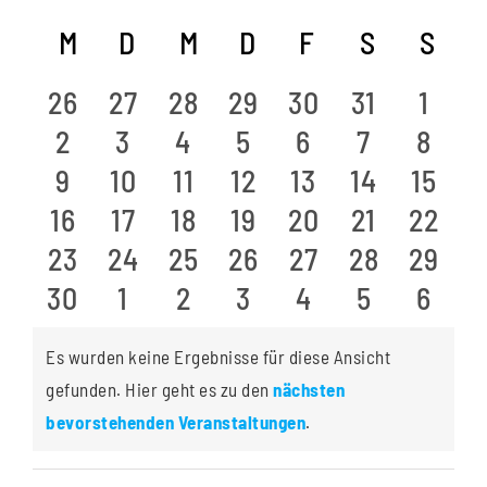
Veranst
Datum
Ans
Kalender
M
MONTAG
D
DIENSTAG
M
MITTWOCH
D
DONNERSTAG
F
FREITAG
S
SAMSTA
S
SO
Suche
wählen.
Nav
von
und
0
0
0
0
0
0
0
26
27
28
29
30
31
1
Veranstaltungen
Ansichte
0
0
0
0
0
0
0
2
3
4
5
6
7
8
Veranstaltungen
Veranstaltungen
Veranstaltungen
Veranstaltungen
Veranstaltunge
Veranstal
Vera
Navigati
0
0
0
0
0
0
0
9
10
11
12
13
14
15
Veranstaltungen
Veranstaltungen
Veranstaltungen
Veranstaltungen
Veranstaltung
Veranstal
Veran
0
0
0
0
0
0
0
16
17
18
19
20
21
22
Veranstaltungen
Veranstaltungen
Veranstaltungen
Veranstaltungen
Veranstaltung
Veranstal
Veran
0
0
0
0
0
0
0
23
24
25
26
27
28
29
Veranstaltungen
Veranstaltungen
Veranstaltungen
Veranstaltungen
Veranstaltunge
Veranstal
Veran
0
0
0
0
0
0
0
30
1
2
3
4
5
6
Veranstaltungen
Veranstaltungen
Veranstaltungen
Veranstaltungen
Veranstaltung
Veranstal
Veran
Veranstaltungen
Veranstaltungen
Veranstaltungen
Veranstaltungen
Veranstaltung
Veranstal
Veran
Es wurden keine Ergebnisse für diese Ansicht
gefunden. Hier geht es zu den
nächsten
Hinweis
bevorstehenden Veranstaltungen
.