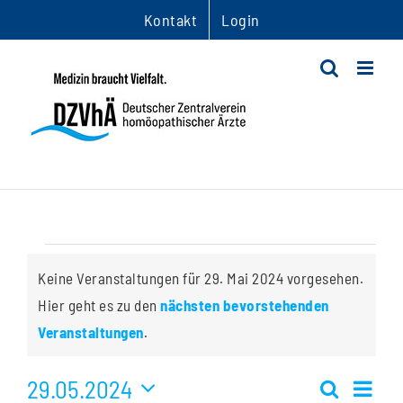
Zum
Kontakt
Login
Inhalt
springen
Veranstaltungen
Keine Veranstaltungen für 29. Mai 2024 vorgesehen.
für
Hier geht es zu den
nächsten bevorstehenden
Hinweis
Veranstaltungen
.
29.
29.05.2024
Ver
Mai
Suche
Tag