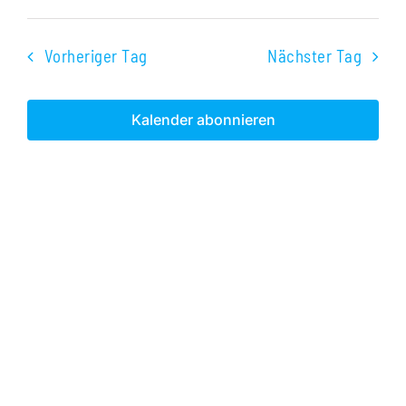
Veranst
Datum
Ans
2024
Suche
wählen.
Nav
Vorheriger Tag
Nächster Tag
und
Ansichte
Kalender abonnieren
Navigati