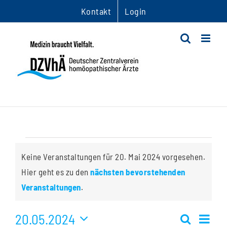
Zum
Kontakt
Login
Inhalt
springen
Veranstaltungen
Keine Veranstaltungen für 20. Mai 2024 vorgesehen.
für
Hier geht es zu den
nächsten bevorstehenden
Hinweis
Veranstaltungen
.
20.
20.05.2024
Ver
Mai
Suche
Tag