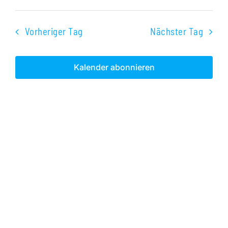
Veranst
Datum
Ans
2024
Suche
wählen.
Nav
Vorheriger Tag
Nächster Tag
und
Ansichte
Kalender abonnieren
Navigati