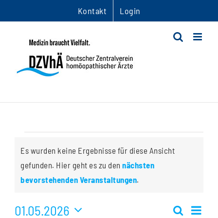
Zum
Kontakt
Login
Inhalt
springen
Veranstaltungen
Es wurden keine Ergebnisse für diese Ansicht
gefunden. Hier geht es zu den
nächsten
Hinweis
bevorstehenden Veranstaltungen
.
01.05.2026
Ver
Suche
Monat