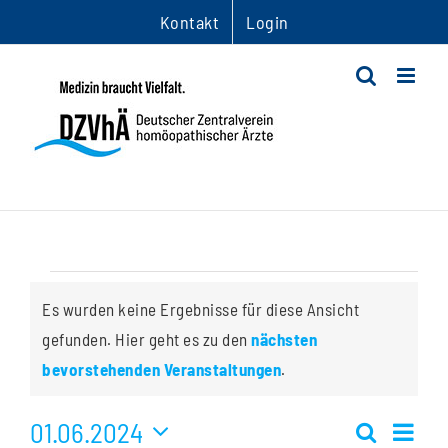
Zum
Kontakt
Login
Inhalt
springen
Veranstaltungen
Es wurden keine Ergebnisse für diese Ansicht
gefunden. Hier geht es zu den
nächsten
Hinweis
bevorstehenden Veranstaltungen
.
01.06.2024
Ver
Suche
Monat