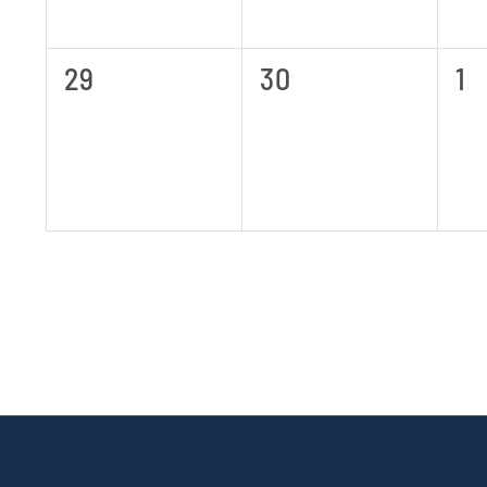
0
0
0
29
30
1
Veranstaltungen,
Veranstaltungen,
Ve