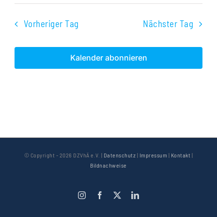
Vorheriger Tag
Nächster Tag
Kalender abonnieren
© Copyright -
2026 DZVhÄ e.V. |
Datenschutz
|
Impressum
|
Kontakt
|
Bildnachweise
Instagram
Facebook
X
LinkedIn