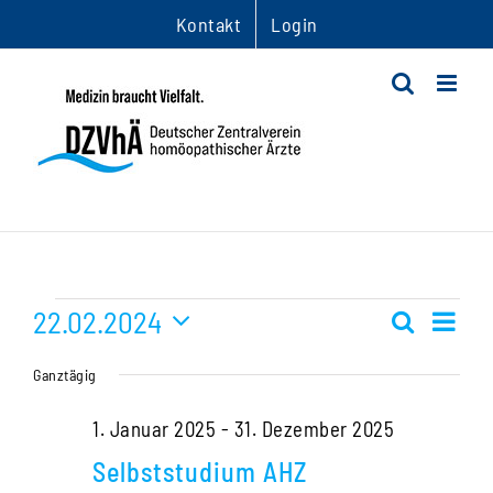
Zum
Kontakt
Login
Inhalt
springen
Veranstaltungen
22.02.2024
Ver
Suche
Veranst
Tag
Datum
Ans
für
Suche
Ganztägig
wählen.
Nav
und
22.
1. Januar 2025
-
31. Dezember 2025
Ansichte
Selbststudium AHZ
Februar