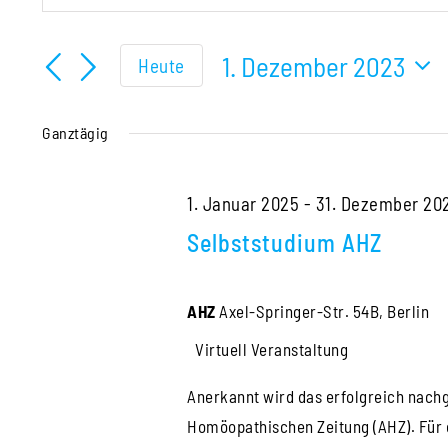
für
Schlüsselwort
Suche
eingeben.
1. Dezember 2023
Heute
und
1.
Suche
Datum
Ansichten,
nach
wählen.
Dezember
Ganztägig
Veranstaltungen
Navigation
Schlüsselwort.
2023
1. Januar 2025
-
31. Dezember 20
Selbststudium AHZ
AHZ
Axel-Springer-Str. 54B, Berlin
Virtuell Veranstaltung
Anerkannt wird das erfolgreich nach
Homöopathischen Zeitung (AHZ). Für