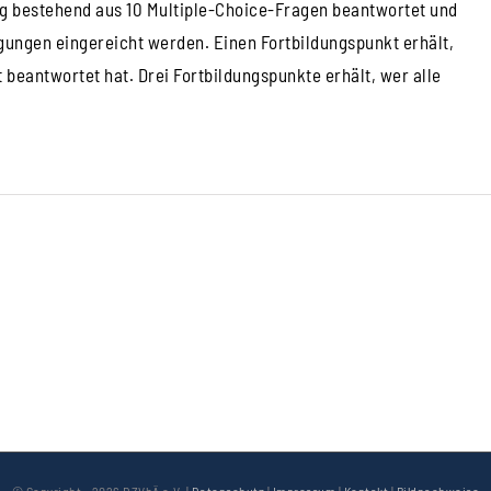
og bestehend aus 10 Multiple-Choice-Fragen beantwortet und
ungen eingereicht werden. Einen Fortbildungspunkt erhält,
beantwortet hat. Drei Fortbildungspunkte erhält, wer alle
© Copyright -
2026 DZVhÄ e.V. |
Datenschutz
|
Impressum
|
Kontakt
|
Bildnachweise