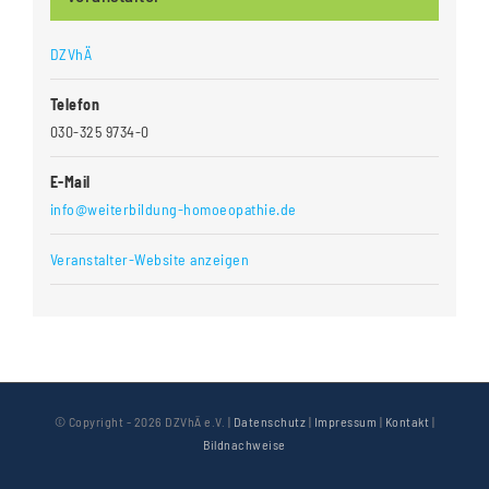
DZVhÄ
Telefon
030-325 9734-0
E-Mail
info@weiterbildung-homoeopathie.de
Veranstalter-Website anzeigen
© Copyright -
2026 DZVhÄ e.V. |
Datenschutz
|
Impressum
|
Kontakt
|
Bildnachweise