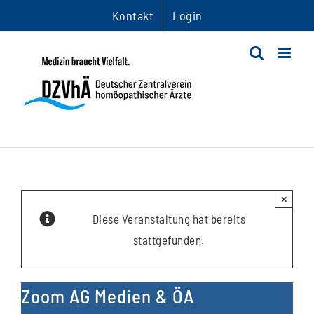
Zum
Kontakt
Login
Inhalt
springen
×
Diese Veranstaltung hat bereits
stattgefunden.
Zoom AG Medien & ÖA