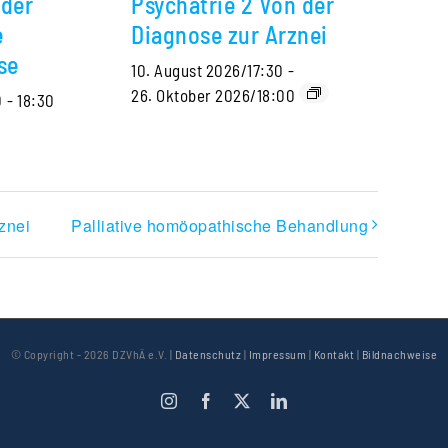
 der
Psychatrie 2 Von der
e
Diagnose zur Arznei
se
10. August 2026/17:30
-
26. Oktober 2026/18:00
0
-
18:30
znei
Palliative homöopathische Behandlung
© Copyright -
2026 DZVhÄ e.V. |
Datenschutz
|
Impressum
|
Kontakt
|
Bildnachweise
Instagram
Facebook
X
LinkedIn