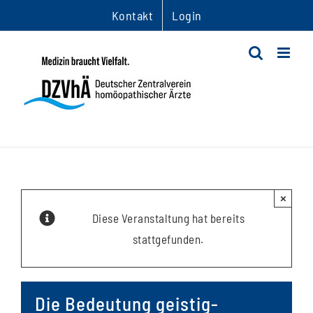
Zum
Kontakt
Login
Inhalt
springen
×
Diese Veranstaltung hat bereits
stattgefunden.
Die Bedeutung geistig-