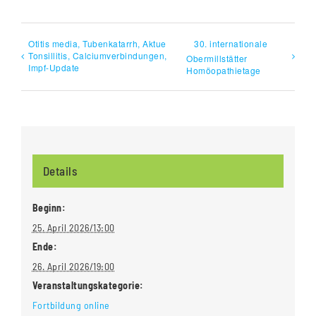
Otitis media, Tubenkatarrh, Aktue
30. internationale
Tonsillitis, Calciumverbindungen,
Obermillstätter
Impf-Update
Homöopathietage
Details
Beginn:
25. April 2026/13:00
Ende:
26. April 2026/19:00
Veranstaltungskategorie:
Fortbildung online