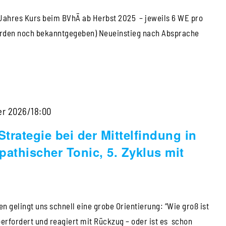
 Jahres Kurs beim BVhÄ ab Herbst 2025 – jeweils 6 WE pro
erden noch bekanntgegeben) Neueinstieg nach Absprache
Die
er 2026/18:00
Superklassen
trategie bei der Mittelfindung in
als
athischer Tonic, 5. Zyklus mit
Strategie
bei
der
 gelingt uns schnell eine grobe Orientierung: “Wie groß ist
Mittelfindung
überfordert und reagiert mit Rückzug – oder ist es schon