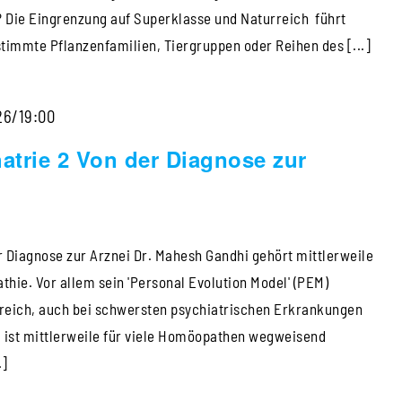
in
 Die Eingrenzung auf Superklasse und Naturreich führt
Kinderfällen
timmte Pflanzenfamilien, Tiergruppen oder Reihen des [...]
–
Homöopathischer
Homöopathie
26/19:00
Tonic,
&
5.
trie 2 Von der Diagnose zur
Psychatrie
Zyklus
2
mit
Von
Sigrid
 Diagnose zur Arznei Dr. Mahesh Gandhi gehört mittlerweile
der
Lindemann
hie. Vor allem sein 'Personal Evolution Model' (PEM)
Diagnose
greich, auch bei schwersten psychiatrischen Erkrankungen
zur
, ist mittlerweile für viele Homöopathen wegweisend
Arznei
.]