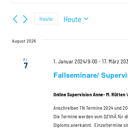
Schlüsselwort
Suche
eingeben.
Heute
Heute
und
Suche
Datum
Ansichten,
nach
wählen.
Veranstaltungen
August 2026
Navigation
Schlüsselwort.
Fr.
1. Januar 2024/9:00
-
17. März 20
7
Fallseminare/ Superv
Online Supervision Anne- M. Rütten
Anschreiben TN Termine 2024 und 20
Die Termine werden vom DZVhÄ für di
Diploms anerkannt. Einzeltermine si