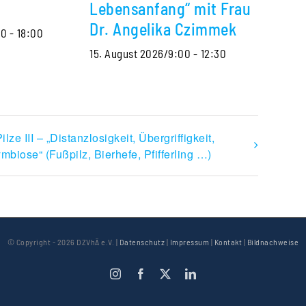
Lebensanfang“ mit Frau
Dr. Angelika Czimmek
00
-
18:00
15. August 2026/9:00
-
12:30
ilze III – „Distanzlosigkeit, Übergriffigkeit,
mbiose“ (Fußpilz, Bierhefe, Pfifferling …)
© Copyright -
2026 DZVhÄ e.V. |
Datenschutz
|
Impressum
|
Kontakt
|
Bildnachweise
Instagram
Facebook
X
LinkedIn