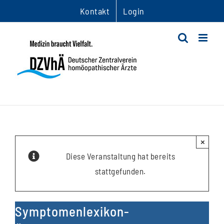
Zum
Kontakt
Login
Inhalt
springen
×
Diese Veranstaltung hat bereits
stattgefunden.
Symptomenlexikon-