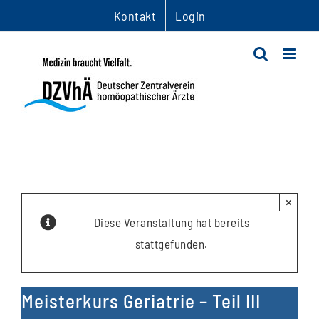
Zum
Kontakt
Login
Inhalt
springen
×
Diese Veranstaltung hat bereits
stattgefunden.
Meisterkurs Geriatrie – Teil III