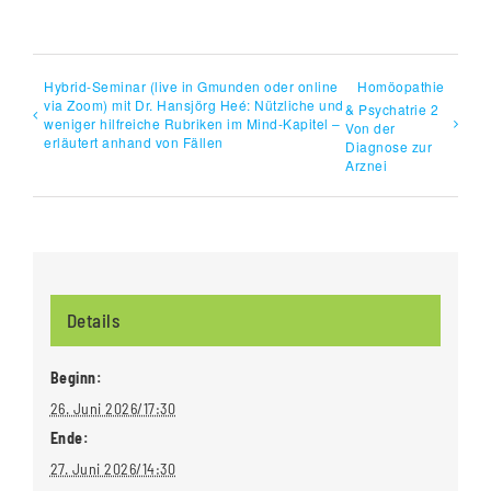
Hybrid-Seminar (live in Gmunden oder online
Homöopathie
via Zoom) mit Dr. Hansjörg Heé: Nützliche und
& Psychatrie 2
weniger hilfreiche Rubriken im Mind-Kapitel –
Von der
erläutert anhand von Fällen
Diagnose zur
Arznei
Details
Beginn:
26. Juni 2026/17:30
Ende:
27. Juni 2026/14:30