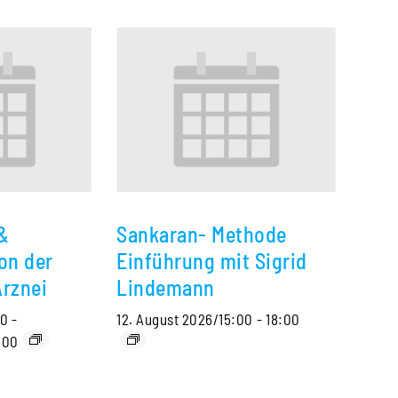
&
Sankaran- Methode
on der
Einführung mit Sigrid
Arznei
Lindemann
30
-
12. August 2026/15:00
-
18:00
:00