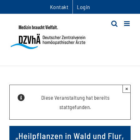
Zum
Kontakt
Login
Inhalt
springen
×
Diese Veranstaltung hat bereits
stattgefunden.
„Heilpflanzen in Wald und Flur,