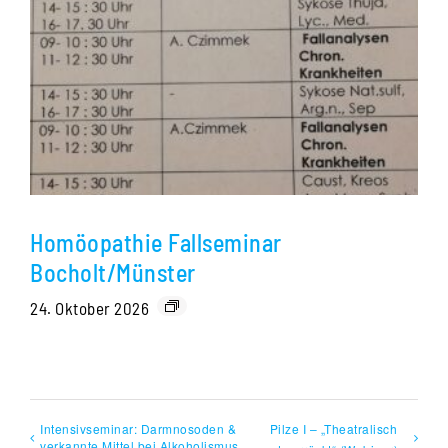
Homöopathie Fallseminar
Bocholt/Münster
24. Oktober 2026
Intensivseminar: Darmnosoden &
Pilze I – „Theatralisch
verkannte Mittel bei Alkoholismus