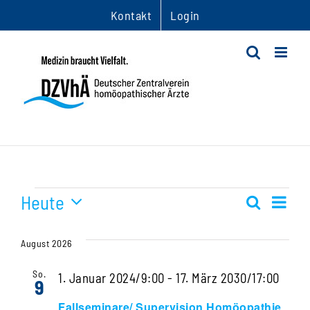
Zum
Kontakt
Login
Inhalt
springen
Veranstaltungen
Heute
Ver
Suche
Veranst
Liste
Datum
Ans
Suche
wählen.
August 2026
Nav
und
So.
1. Januar 2024/9:00
-
17. März 2030/17:00
9
Ansichte
Fallseminare/ Supervision Homöopathie