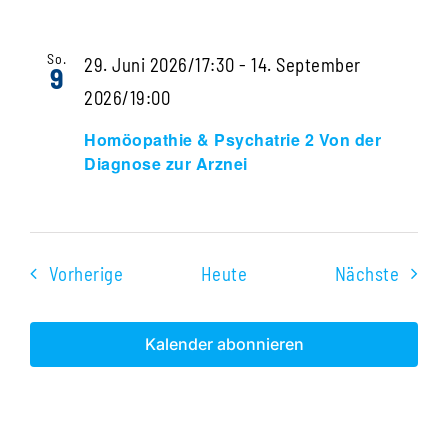
Arznei
2
Von
So.
29. Juni 2026/17:30
-
14. September
9
der
Homöopathie
2026/19:00
Diagnose
&
Homöopathie & Psychatrie 2 Von der
zur
Psychatrie
Diagnose zur Arznei
Arznei
2
Von
der
Veranstaltungen
Veran
Vorherige
Heute
Nächste
Diagnose
zur
Kalender abonnieren
Arznei