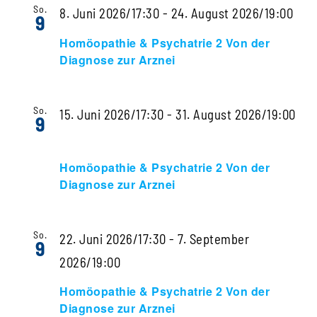
Von
Homöopathischer
So.
Hom
8. Juni 2026/17:30
-
24. August 2026/19:00
9
der
Tonic,
&
Homöopathie & Psychatrie 2 Von der
Diag
5.
Psy
Diagnose zur Arznei
zur
Zyklus
2
Arzne
mit
Von
So.
15. Juni 2026/17:30
-
31. August 2026/19:00
9
Sigrid
der
Homöopathie
Lindemann
Dia
&
Homöopathie & Psychatrie 2 Von der
zur
Psychatrie
Diagnose zur Arznei
Arzn
2
Von
So.
22. Juni 2026/17:30
-
7. September
9
der
Homöopathie
2026/19:00
Diagnose
&
Homöopathie & Psychatrie 2 Von der
zur
Psychatrie
Diagnose zur Arznei