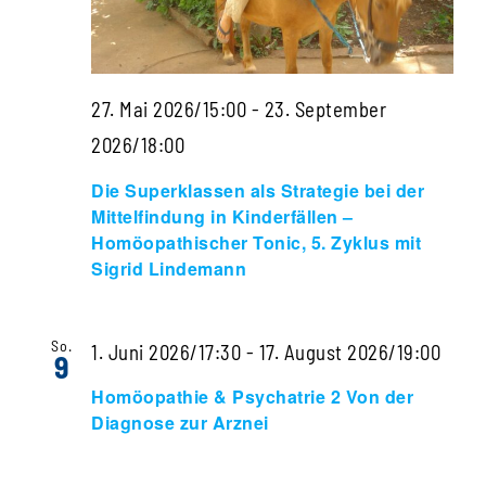
27. Mai 2026/15:00
-
23. September
Die
2026/18:00
Superklassen
Die Superklassen als Strategie bei der
als
Mittelfindung in Kinderfällen –
Homöopathischer Tonic, 5. Zyklus mit
Strategie
Sigrid Lindemann
bei
der
So.
Homö
1. Juni 2026/17:30
-
17. August 2026/19:00
Mittelfindung
9
&
in
Homöopathie & Psychatrie 2 Von der
Psyc
Diagnose zur Arznei
Kinderfällen
2
–