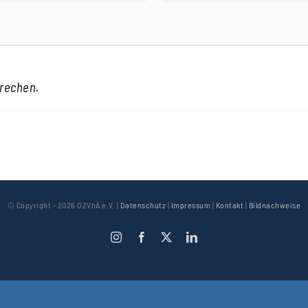
prechen.
© Copyright -
2026 DZVhÄ e.V. |
Datenschutz
|
Impressum
|
Kontakt
|
Bildnachweise
Instagram
Facebook
X
LinkedIn