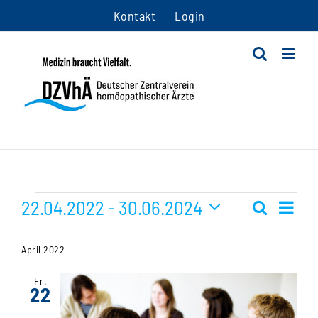
Zum
Kontakt
Login
Inhalt
springen
Veranstaltungen
22.04.2022
 - 
30.06.2024
Ver
Suche
Veranst
Liste
Datum
Ans
Suche
wählen.
April 2022
Nav
und
Fr.
22
Ansichte