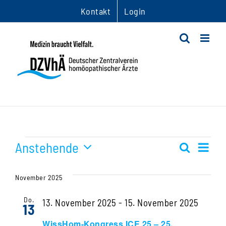
Zum
Kontakt
Login
Inhalt
springen
Veranstaltungen
Anstehende
Ver
Suche
Veranst
Liste
Datum
Ans
Suche
wählen.
November 2025
Nav
und
Do.
13. November 2025
-
15. November 2025
13
Ansichte
WissHom-Kongress ICE 25 – 25.