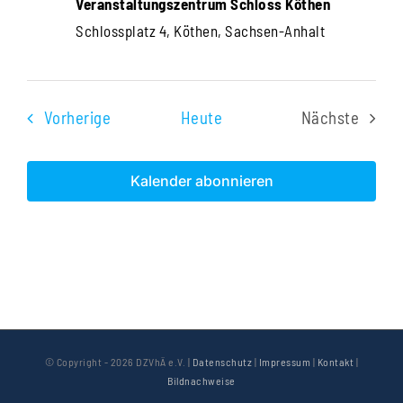
Veranstaltungszentrum Schloss Köthen
Schlossplatz 4, Köthen, Sachsen-Anhalt
Veranstaltungen
Vorherige
Heute
Nächste
Veranstal
Kalender abonnieren
© Copyright -
2026 DZVhÄ e.V. |
Datenschutz
|
Impressum
|
Kontakt
|
Bildnachweise