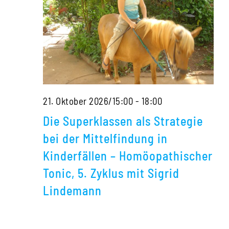
5.
Zyklus
mit
Sigrid
Lindemann
Die
21. Oktober 2026/15:00
-
18:00
Superklassen
Die Superklassen als Strategie
als
bei der Mittelfindung in
Strategie
Kinderfällen – Homöopathischer
bei
Tonic, 5. Zyklus mit Sigrid
der
Lindemann
Mittelfindung
in