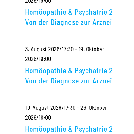
Homöopathie
2026/19:00
Diagnose
&
zur
Homöopathie & Psychatrie 2
Psychatrie
Arznei
Von der Diagnose zur Arznei
2
Von
3. August 2026/17:30
-
19. Oktober
der
Homöopathie
2026/19:00
Diagnose
&
zur
Homöopathie & Psychatrie 2
Psychatrie
Arznei
Von der Diagnose zur Arznei
2
Von
10. August 2026/17:30
-
26. Oktober
der
Homöopathie
2026/18:00
Diagnose
&
zur
Homöopathie & Psychatrie 2