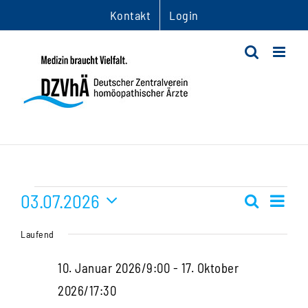
Zum
Kontakt
Login
Inhalt
springen
Veranstaltungen
03.07.2026
Ver
Suche
Veranst
Tag
Datum
Ans
für
Suche
Laufend
wählen.
Nav
und
3.
10. Januar 2026/9:00
-
17. Oktober
Ansichte
2026/17:30
Juli