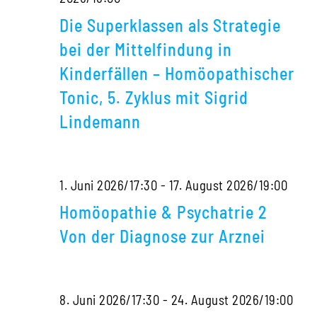
Superklassen
Die Superklassen als Strategie
als
bei der Mittelfindung in
Strategie
Kinderfällen – Homöopathischer
bei
Tonic, 5. Zyklus mit Sigrid
der
Lindemann
Mittelfindung
in
Kinderfällen
Homö
1. Juni 2026/17:30
-
17. August 2026/19:00
–
&
Homöopathie & Psychatrie 2
Homöopathischer
Psyc
Von der Diagnose zur Arznei
Tonic,
2
5.
Von
Hom
8. Juni 2026/17:30
-
24. August 2026/19:00
Zyklus
der