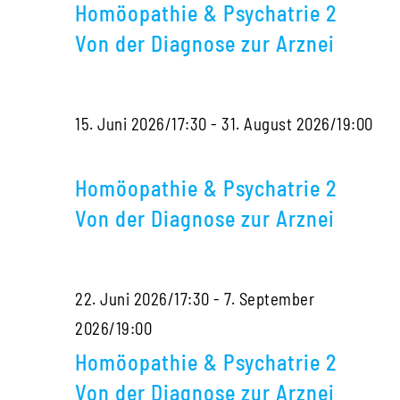
&
mit
Diag
Homöopathie & Psychatrie 2
Psy
Sigrid
zur
Von der Diagnose zur Arznei
2
Lindemann
Arzne
Von
15. Juni 2026/17:30
-
31. August 2026/19:00
der
Homöopathie
Dia
&
zur
Homöopathie & Psychatrie 2
Psychatrie
Arzn
Von der Diagnose zur Arznei
2
Von
22. Juni 2026/17:30
-
7. September
der
Homöopathie
2026/19:00
Diagnose
&
zur
Homöopathie & Psychatrie 2
Psychatrie
Arznei
Von der Diagnose zur Arznei