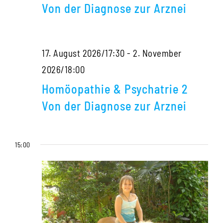
Psychatrie
Arznei
Von der Diagnose zur Arznei
2
Von
17. August 2026/17:30
-
2. November
der
Homöopathie
2026/18:00
Diagnose
&
zur
Homöopathie & Psychatrie 2
Psychatrie
Arznei
Von der Diagnose zur Arznei
2
Von
15:00
der
Diagnose
zur
Arznei