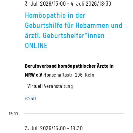
–
3. Juli 2026/13:00
-
4. Juli 2026/18:30
Homöopathischer
Homöopathie in der
Tonic,
Geburtshilfe für Hebammen und
5.
ärztl. Geburtshelfer*innen
Zyklus
ONLINE
mit
Sigrid
Berufsverband homöopathischer Ärzte in
Lindemann
NRW e.V
Honschaftsstr. 296, Köln
Virtuell Veranstaltung
€250
15:00
3. Juli 2026/15:00
-
18:30