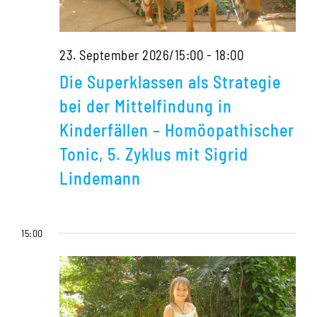
Die
23. September 2026/15:00
-
18:00
Superklassen
Die Superklassen als Strategie
als
bei der Mittelfindung in
Strategie
Kinderfällen – Homöopathischer
bei
Tonic, 5. Zyklus mit Sigrid
der
Lindemann
Mittelfindung
in
15:00
Kinderfällen
–
Homöopathis
Tonic,