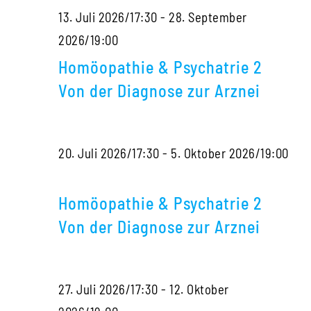
13. Juli 2026/17:30
-
28. September
der
Homöopathie
2026/19:00
Diagnose
&
zur
Homöopathie & Psychatrie 2
Psychatrie
Arznei
Von der Diagnose zur Arznei
2
Von
20. Juli 2026/17:30
-
5. Oktober 2026/19:00
der
Homöopathie
Diagnose
&
zur
Homöopathie & Psychatrie 2
Psychatrie
Arznei
Von der Diagnose zur Arznei
2
Von
27. Juli 2026/17:30
-
12. Oktober
der