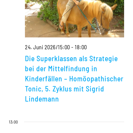
Die
24. Juni 2026/15:00
-
18:00
Superklassen
Die Superklassen als Strategie
als
bei der Mittelfindung in
Strategie
Kinderfällen – Homöopathischer
bei
Tonic, 5. Zyklus mit Sigrid
der
Lindemann
Mittelfindung
in
13:00
Kinderfällen