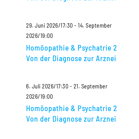
2
Von
29. Juni 2026/17:30
-
14. September
der
Homöopathie
2026/19:00
Diagnose
&
zur
Homöopathie & Psychatrie 2
Psychatrie
Arznei
Von der Diagnose zur Arznei
2
Von
6. Juli 2026/17:30
-
21. September
der
Homöopathie
2026/19:00
Diagnose
&
zur
Homöopathie & Psychatrie 2
Psychatrie
Arznei
Von der Diagnose zur Arznei
2
Von