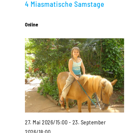
Navigati
4 Miasmatische Samstage
2026
Online
27. Mai 2026/15:00
-
23. September
Die
2026/18:00