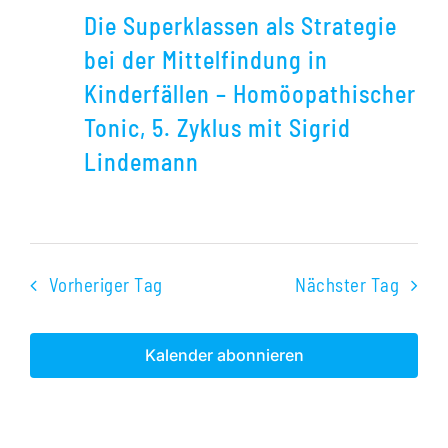
Superklassen
Die Superklassen als Strategie
als
bei der Mittelfindung in
Strategie
Kinderfällen – Homöopathischer
bei
Tonic, 5. Zyklus mit Sigrid
der
Lindemann
Mittelfindung
in
Kinderfällen
–
Vorheriger Tag
Nächster Tag
Homöopathische
Tonic,
Kalender abonnieren
5.
Zyklus