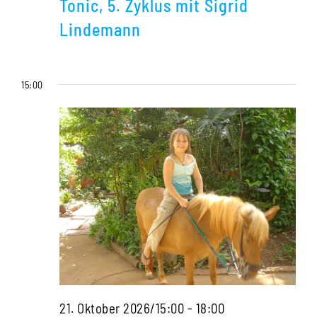
Tonic, 5. Zyklus mit Sigrid
der
Lindemann
Mittelfindung
in
15:00
Kinderfällen
–
Homöopathis
Tonic,
5.
Zyklus
mit
Sigrid
Lindemann
Die
21. Oktober 2026/15:00
-
18:00