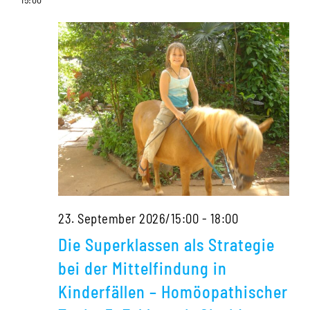
Sigrid
der
Lindemann
Diagnose
zur
Arznei
Die
23. September 2026/15:00
-
18:00
Superklassen
Die Superklassen als Strategie
als
bei der Mittelfindung in
Strategie
Kinderfällen – Homöopathischer
bei