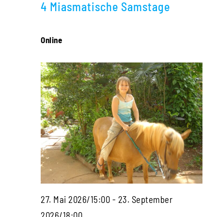
Navigati
4 Miasmatische Samstage
2026
Online
27. Mai 2026/15:00
-
23. September
Die
2026/18:00