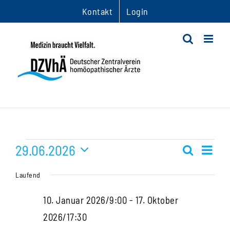
Zum
Kontakt
Login
Inhalt
springen
Veranstaltungen
29.06.2026
Ver
Suche
Veranst
Tag
Datum
Ans
für
Suche
Laufend
wählen.
Nav
und
29.
10. Januar 2026/9:00
-
17. Oktober
Ansichte
2026/17:30
Juni