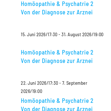
&
mit
Diag
Homöopathie & Psychatrie 2
Psy
Sigrid
zur
Von der Diagnose zur Arznei
2
Lindemann
Arzne
Von
15. Juni 2026/17:30
-
31. August 2026/19:00
der
Homöopathie
Dia
&
zur
Homöopathie & Psychatrie 2
Psychatrie
Arzn
Von der Diagnose zur Arznei
2
Von
22. Juni 2026/17:30
-
7. September
der
Homöopathie
2026/19:00
Diagnose
&
zur
Homöopathie & Psychatrie 2
Psychatrie
Arznei
Von der Diagnose zur Arznei