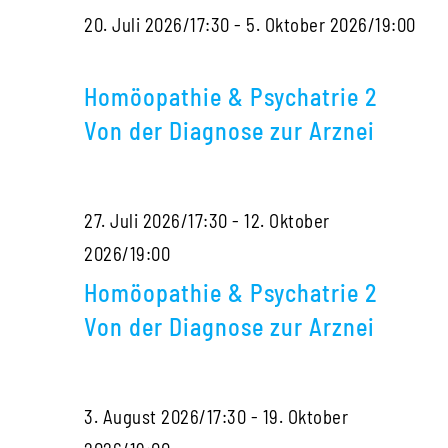
20. Juli 2026/17:30
-
5. Oktober 2026/19:00
der
Homöopathie
Diagnose
&
zur
Homöopathie & Psychatrie 2
Psychatrie
Arznei
Von der Diagnose zur Arznei
2
Von
27. Juli 2026/17:30
-
12. Oktober
der
Homöopathie
2026/19:00
Diagnose
&
zur
Homöopathie & Psychatrie 2
Psychatrie
Arznei
Von der Diagnose zur Arznei
2
Von
3. August 2026/17:30
-
19. Oktober
der