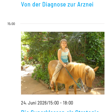
Psychatrie
Arznei
Von der Diagnose zur Arznei
2
Von
15:00
der
Diagnose
zur
Arznei
Die
24. Juni 2026/15:00
-
18:00
Superklassen