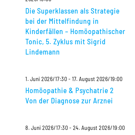
Superklassen
Die Superklassen als Strategie
als
bei der Mittelfindung in
Strategie
Kinderfällen – Homöopathischer
bei
Tonic, 5. Zyklus mit Sigrid
der
Lindemann
Mittelfindung
in
Kinderfällen
Homö
1. Juni 2026/17:30
-
17. August 2026/19:00
–
&
Homöopathie & Psychatrie 2
Homöopathischer
Psyc
Von der Diagnose zur Arznei
Tonic,
2
5.
Von
Hom
8. Juni 2026/17:30
-
24. August 2026/19:00
Zyklus
der