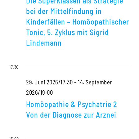
Die Superklassen als Strategie
als
bei der Mittelfindung in
Strategie
Kinderfällen – Homöopathischer
bei
Tonic, 5. Zyklus mit Sigrid
der
Lindemann
Mittelfindung
in
17:30
Kinderfällen
–
29. Juni 2026/17:30
-
14. September
Homöopathischer
Homöopathie
2026/19:00
Tonic,
&
Homöopathie & Psychatrie 2
5.
Psychatrie
Von der Diagnose zur Arznei
Zyklus
2
mit
Von
15:00