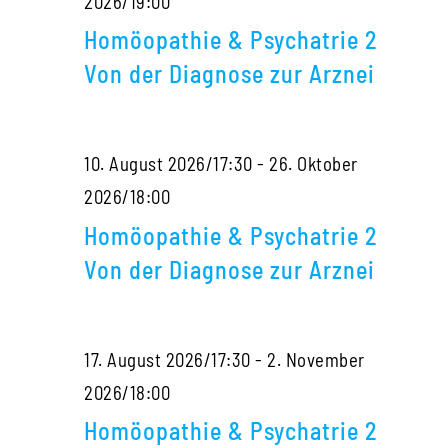
Homöopathie
2026/19:00
Diagnose
&
zur
Homöopathie & Psychatrie 2
Psychatrie
Arznei
Von der Diagnose zur Arznei
2
Von
10. August 2026/17:30
-
26. Oktober
der
Homöopathie
2026/18:00
Diagnose
&
zur
Homöopathie & Psychatrie 2
Psychatrie
Arznei
Von der Diagnose zur Arznei
2
Von
17. August 2026/17:30
-
2. November
der
Homöopathie
2026/18:00
Diagnose
&
zur
Homöopathie & Psychatrie 2