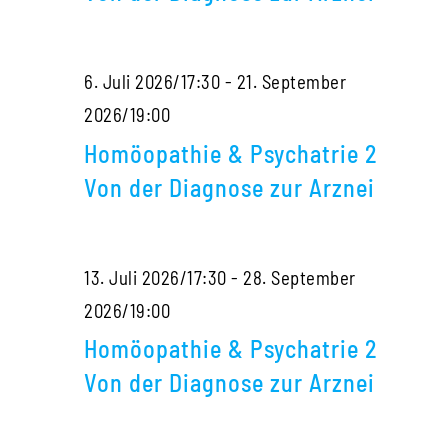
2
Von
6. Juli 2026/17:30
-
21. September
der
Homöopathie
2026/19:00
Diagnose
&
zur
Homöopathie & Psychatrie 2
Psychatrie
Arznei
Von der Diagnose zur Arznei
2
Von
13. Juli 2026/17:30
-
28. September
der
Homöopathie
2026/19:00
Diagnose
&
zur
Homöopathie & Psychatrie 2
Psychatrie
Arznei
Von der Diagnose zur Arznei
2
Von